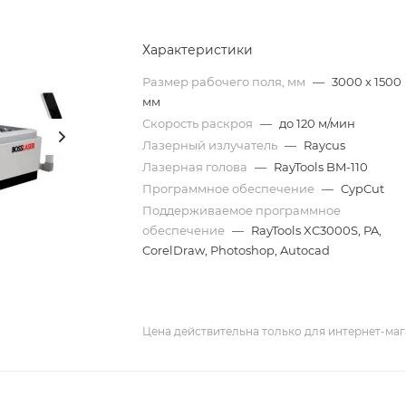
Характеристики
Размер рабочего поля, мм
—
3000 х 1500
мм
Скорость раскроя
—
до 120 м/мин
Лазерный излучатель
—
Raycus
Лазерная голова
—
RayTools BM-110
Программное обеспечение
—
CypCut
Поддерживаемое программное
обеспечение
—
RayTools XC3000S, PA,
CorelDraw, Photoshop, Autocad
Цена действительна только для интернет-маг