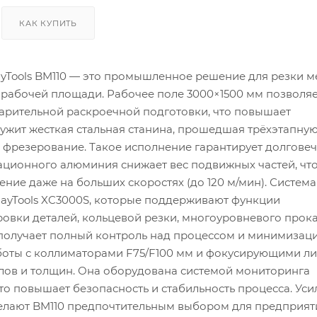
КАК КУПИТЬ
ayTools BM110 — это промышленное решение для резки м
рабочей площади. Рабочее поле 3000×1500 мм позволя
варительной раскроечной подготовки, что повышает
лужит жесткая стальная станина, прошедшая трёхэтапну
 фрезерование. Такое исполнение гарантирует долговеч
иационного алюминия снижает вес подвижных частей, чт
ние даже на больших скоростях (до 120 м/мин). Система
RayTools XC3000S, которые поддерживают функции
ровки деталей, кольцевой резки, многоуровневого про
 получает полный контроль над процессом и минимизац
работы с коллиматорами F75/F100 мм и фокусирующими л
алов и толщин. Она оборудована системой мониторинга
то повышает безопасность и стабильность процесса. Ус
елают BM110 предпочтительным выбором для предприят