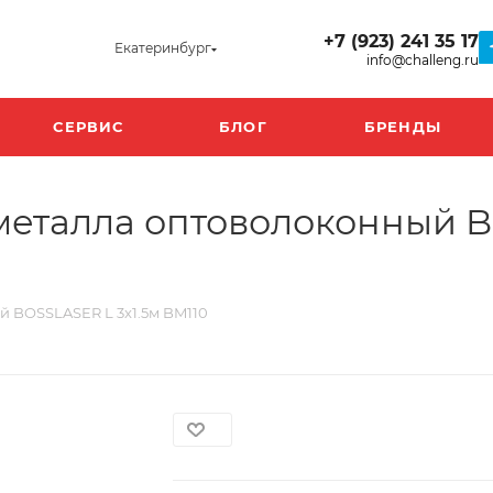
+7 (923) 241 35 17
Екатеринбург
info@challeng.ru
СЕРВИС
БЛОГ
БРЕНДЫ
металла оптоволоконный B
й BOSSLASER L 3x1.5м BM110