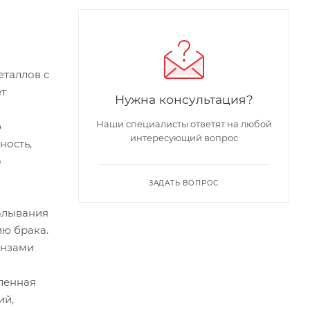
еталлов с
ет
Нужна консультация?
Наши специалисты ответят на любой
ю
интересующий вопрос
ность,
о
ЗАДАТЬ ВОПРОС
калывания
ию брака.
инзами
иленная
ий,