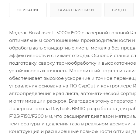
ОПИСАНИЕ
ХАРАКТЕРИСТИКИ
ВИДЕО
Модель BossLaser L 3000×1500 с лазерной головой R
оптимальным соотношением производительности и 
обрабатывать стандартные листы металла без пред
эффективность и снижает отходы. Основой станка с
подготовку: сварку, термообработку и высокоточное
устойчивость и точность. Монолитный портал из ав
обеспечивает высокое ускорение и точное перемеще
управления основана на ПО CypCut и контроллере 
автоопределения края листа, автоматической сорти
и оптимизации раскроя. Благодаря этому оператор
Лазерная голова RayTools BM110 разработана для 
F125/F150/F200 мм, что расширяет диапазон матери
температуры и давления газа в реальном времени, ч
конструкция и расширенные возможности оптики д