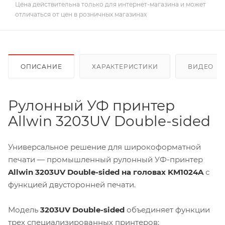
Цена действительна только для интернет-магазина и может
отличаться от цен в розничных магазинах
ОПИСАНИЕ
ХАРАКТЕРИСТИКИ
ВИДЕО
(2
Рулонный УФ принтер
Allwin 3203UV Double-sided
Универсальное решение для широкоформатной
печати — промышленный рулонный УФ-принтер
Allwin 3203UV Double-sided на головах KM1024A
с
функцией двусторонней печати.
Модель
3203UV Double-sided
объединяет функции
трех специализированных принтеров: