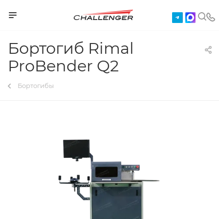
Бортогиб Rimal
ProBender Q2
Бортогибы