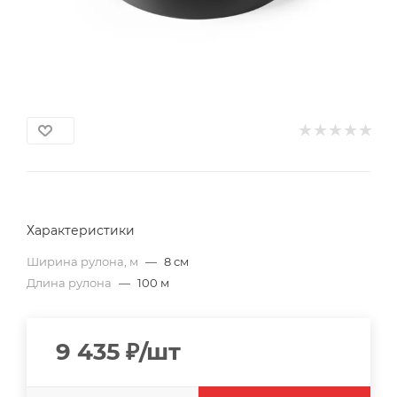
Характеристики
Ширина рулона, м
—
8 см
Длина рулона
—
100 м
9 435
₽
/шт