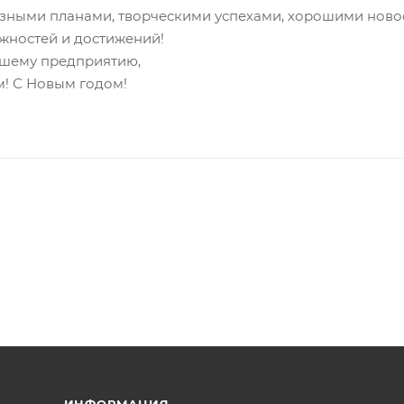
озными планами, творческими успехами, хорошими нов
ожностей и достижений!
ашему предприятию,
м! С Новым годом!