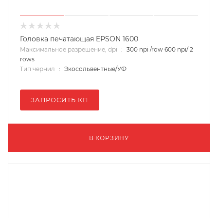
Головка печатающая EPSON 1600
Максимальное разрешение, dpi
:
300 npi /row 600 npi/ 2
rows
Тип чернил
:
Экосольвентные/УФ
ЗАПРОСИТЬ КП
В КОРЗИНУ