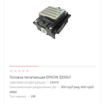
Головка печатающая EPSON 3200U1
Цветовая конфигурация
:
СМYК
Максимальное разрешение, dpi
:
300 npi/1 ряд; 600 npi/2
ряда
Тип чернил
:
УФ